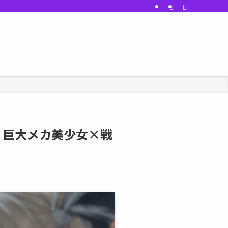
介 巨大メカ美少女×戦