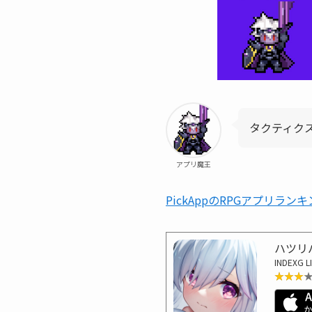
タクティク
アプリ魔王
PickAppのRPGアプリラン
ハツリバ
INDEXG L
★★★
★★★