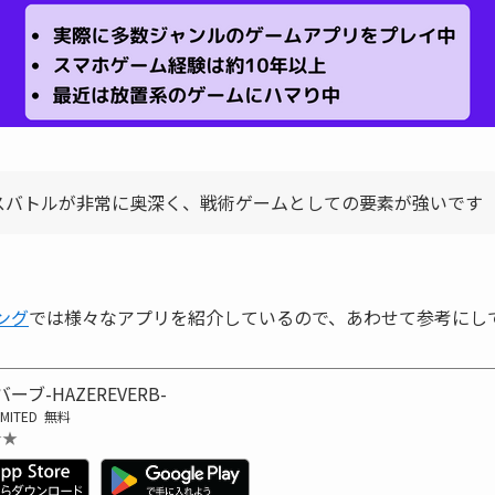
スバトルが非常に奥深く、戦術ゲームとしての要素が強いです
キング
では様々なアプリを紹介しているので、あわせて参考にし
ーブ-HAZEREVERB-
IMITED
無料
★★
★★