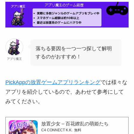
落ちる要因を一つ一つ探して解明
するのがおすすめ！
アプリ魔王
PickAppの放置ゲームアプリランキング
では様々な
アプリを紹介しているので、あわせて参考にして
みてください。
放置少女 – 百花繚乱の萌姫たち
C4 CONNECT K.K.
無料