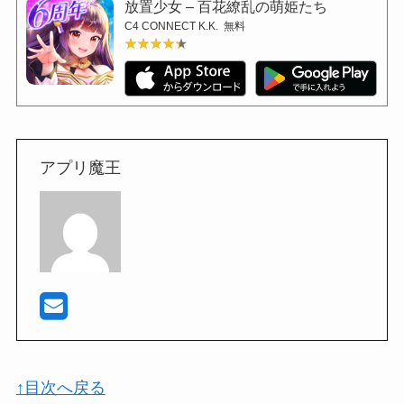
放置少女 – 百花繚乱の萌姫たち
C4 CONNECT K.K.
無料
★★★★★
★★★★★
アプリ魔王
↑目次へ戻る