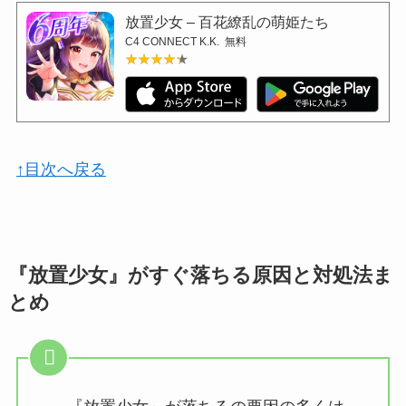
放置少女 – 百花繚乱の萌姫たち
C4 CONNECT K.K.
無料
★★★★★
★★★★★
↑目次へ戻る
『放置少女』がすぐ落ちる原因と対処法ま
とめ