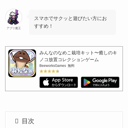
スマホでサクッと遊びたい方にお
すすめ！
アプリ魔王
みんなのなめこ栽培キット〜癒しのキ
ノコ放置コレクションゲーム
BeeworksGames
無料
★★★★★
★★★★★
目次