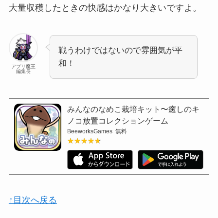
大量収穫したときの快感はかなり大きいですよ。
戦うわけではないので雰囲気が平
和！
アプリ魔王
編集長
みんなのなめこ栽培キット〜癒しのキ
ノコ放置コレクションゲーム
BeeworksGames
無料
★★★★★
★★★★★
↑目次へ戻る