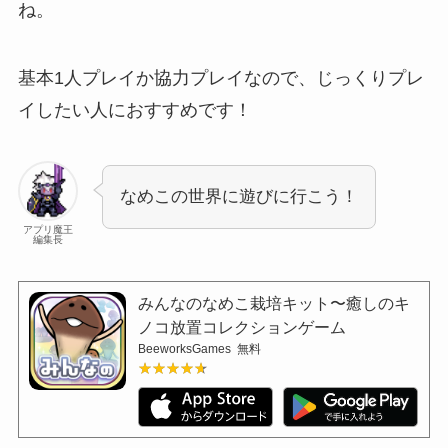
ね。
基本1人プレイか協力プレイなので、じっくりプレ
イしたい人におすすめです！
なめこの世界に遊びに行こう！
アプリ魔王
編集長
みんなのなめこ栽培キット〜癒しのキ
ノコ放置コレクションゲーム
BeeworksGames
無料
★★★★★
★★★★★