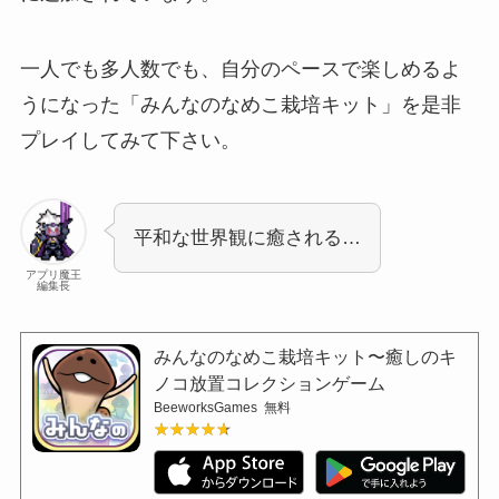
一人でも多人数でも、自分のペースで楽しめるよ
うになった「みんなのなめこ栽培キット」を是非
プレイしてみて下さい。
平和な世界観に癒される…
アプリ魔王
編集長
みんなのなめこ栽培キット〜癒しのキ
ノコ放置コレクションゲーム
BeeworksGames
無料
★★★★★
★★★★★