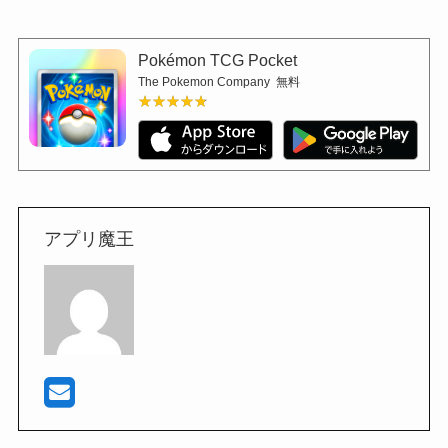
Pokémon TCG Pocket
The Pokemon Company
無料
★★★★★
★★★★★
アプリ魔王