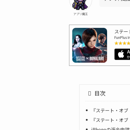
アプリ魔王
ステー
FunPlus I
★★★
★★★
目次
『ステート・オブ
『ステート・オブ
iPhoneの返金申請方