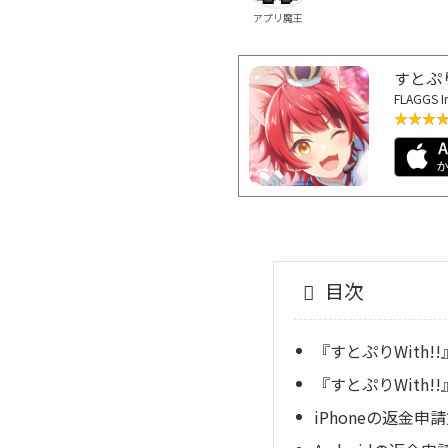
アプリ魔王
すとぷり
FLAGGS I
★★★
★★★
目次
『すとぷりWith!
『すとぷりWith
iPhoneの返金申請方