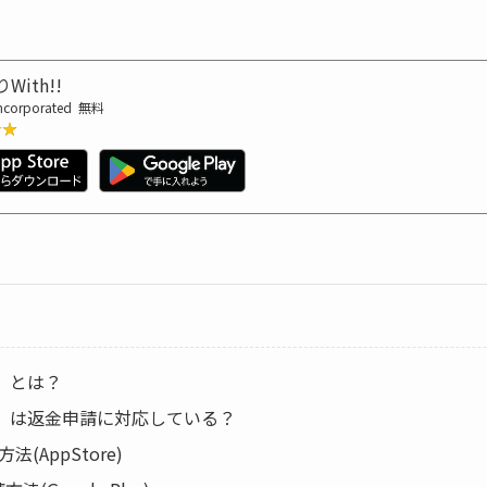
With!!
ncorporated
無料
★★
★★
!』とは？
!!』は返金申請に対応している？
法(AppStore)