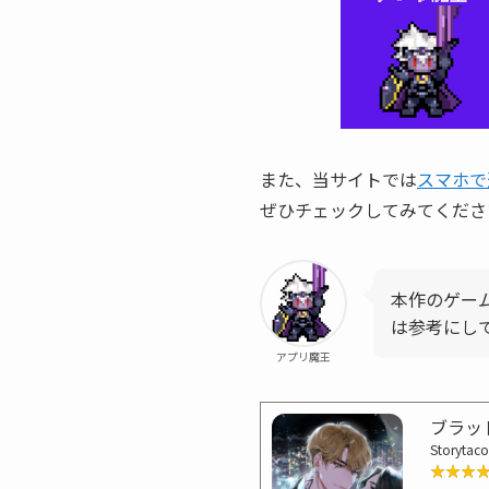
また、当サイトでは
スマホで
ぜひチェックしてみてくださ
本作のゲー
は参考にし
アプリ魔王
ブラッ
Storytaco
★★★
★★★