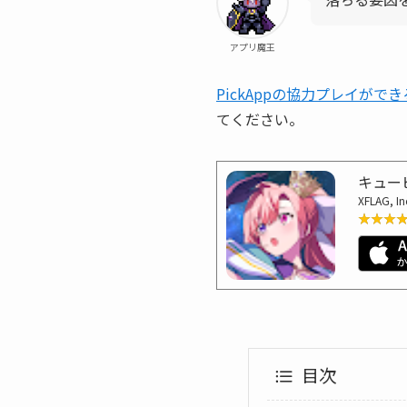
アプリ魔王
PickAppの協力プレイが
てください。
キュー
XFLAG, In
★★★
★★★
目次