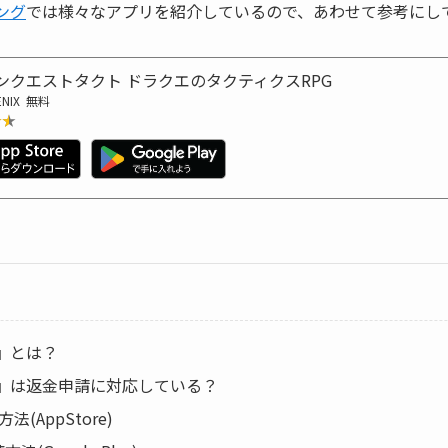
キング
では様々なアプリを紹介しているので、あわせて参考にし
ンクエストタクト ドラクエのタクティクスRPG
ENIX
無料
★★
★★
』とは？
』は返金申請に対応している？
法(AppStore)