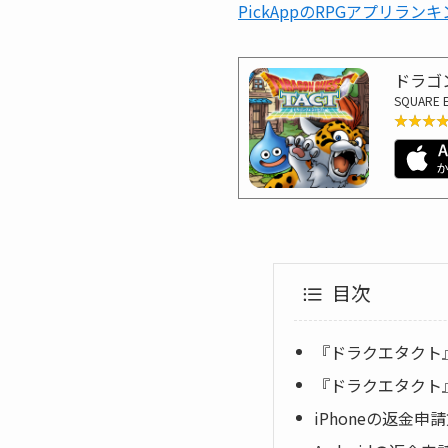
PickAppのRPGアプリラン
ドラゴ
SQUARE 
★★★
★★★
目次
『ドラクエタクト
『ドラクエタクト
iPhoneの返金申請方