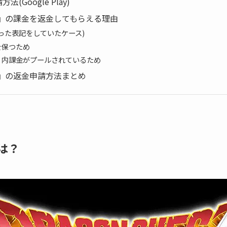
法(Google Play)
』の課金を返金してもらえる理由
った表記をしていたケース)
を保つため
リ内課金がプールされているため
』の返金申請方法まとめ
は？