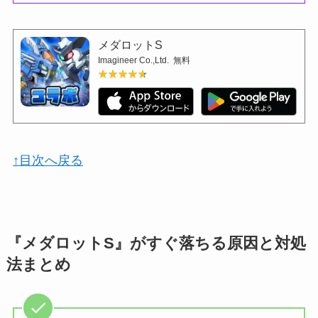
メダロットS
Imagineer Co.,Ltd.
無料
★★★★★
★★★★★
↑目次へ戻る
『メダロットS』がすぐ落ちる原因と対処
法まとめ