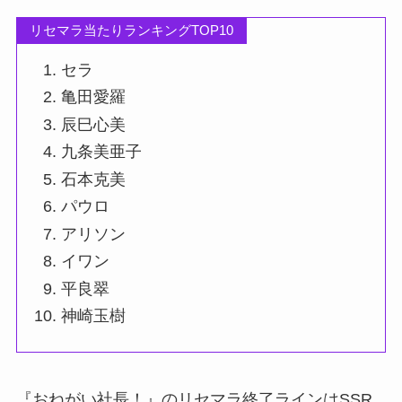
リセマラ当たりランキングTOP10
セラ
亀田愛羅
辰巳心美
九条美亜子
石本克美
パウロ
アリソン
イワン
平良翠
神崎玉樹
『おねがい社長！』のリセマラ終了ラインはSSR