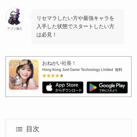
リセマラしたい方や最強キャラを
入手した状態でスタートしたい方
アプリ魔王
は必見！
おねがい社長！
Hong Kong Just Game Technology Limited
無料
★★★★★
★★★★★
目次