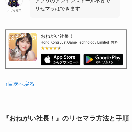
アプリのアンインストール不要で
リセマラはできます
アプリ魔王
おねがい社長！
Hong Kong Just Game Technology Limited
無料
★★★★★
★★★★★
↑目次へ戻る
『おねがい社長！』のリセマラ方法と手順