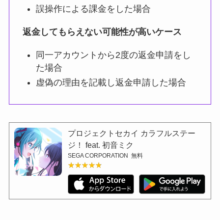
誤操作による課金をした場合
返金してもらえない可能性が高いケース
同一アカウントから2度の返金申請をし
た場合
虚偽の理由を記載し返金申請した場合
プロジェクトセカイ カラフルステー
ジ！ feat. 初音ミク
SEGA CORPORATION
無料
★★★★★
★★★★★