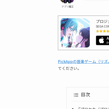
アプリ魔王
プロジェ
SEGA CO
★★★
★★★
PickAppの音楽ゲーム（
てください。
目次