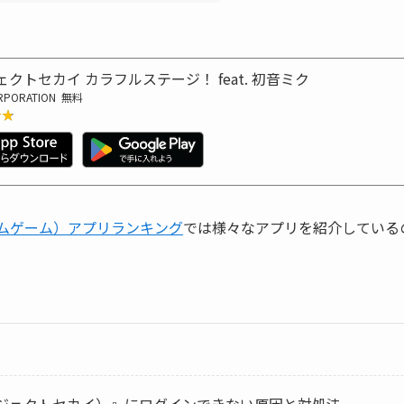
クトセカイ カラフルステージ！ feat. 初音ミク
RPORATION
無料
★★
★★
リズムゲーム）アプリランキング
では様々なアプリを紹介している