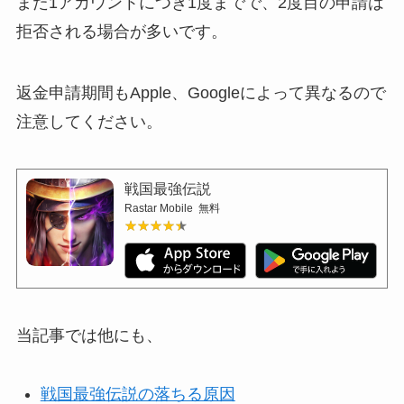
また1アカウントにつき1度までで、2度目の申請は
拒否される場合が多いです。
返金申請期間もApple、Googleによって異なるので
注意してください。
戦国最強伝説
Rastar Mobile
無料
★★★★★
★★★★★
当記事では他にも、
戦国最強伝説の落ちる原因