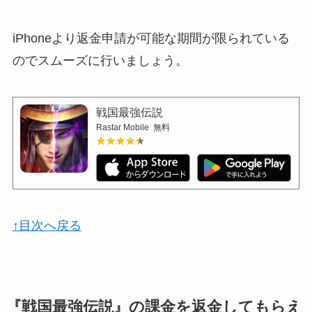
iPhoneより返金申請が可能な期間が限られている
のでスムーズに行いましょう。
戦国最強伝説
Rastar Mobile
無料
★★★★★
★★★★★
↑目次へ戻る
『戦国最強伝説』の課金を返金してもらえ