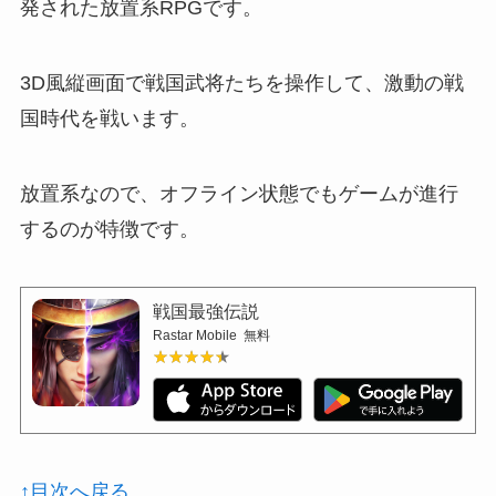
発された放置系RPGです。
3D風縦画面で戦国武将たちを操作して、激動の戦
国時代を戦います。
放置系なので、オフライン状態でもゲームが進行
するのが特徴です。
戦国最強伝説
Rastar Mobile
無料
★★★★★
★★★★★
↑目次へ戻る