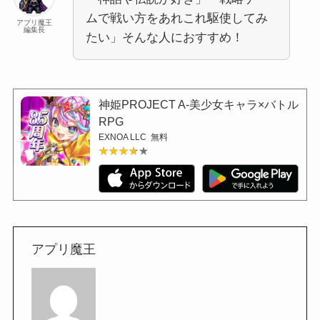
ムで戦い方をあれこれ駆使してみ
アプリ魔王
編集長
たい」そんな人におすすめ！
神姫PROJECT A-美少女キャラ×バトル
RPG
EXNOA LLC
無料
★★★★★
★★★★★
アプリ魔王