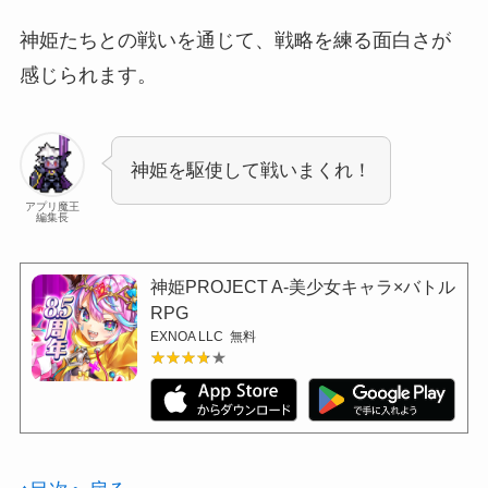
神姫たちとの戦いを通じて、戦略を練る面白さが
感じられます。
神姫を駆使して戦いまくれ！
アプリ魔王
編集長
神姫PROJECT A-美少女キャラ×バトル
RPG
EXNOA LLC
無料
★★★★★
★★★★★