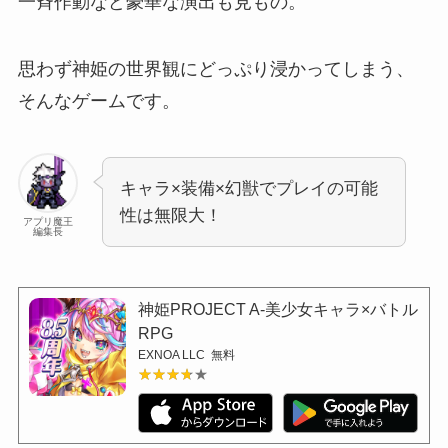
一斉作動など豪華な演出も見もの。
思わず神姫の世界観にどっぷり浸かってしまう、
そんなゲームです。
キャラ×装備×幻獣でプレイの可能
性は無限大！
アプリ魔王
編集長
神姫PROJECT A-美少女キャラ×バトル
RPG
EXNOA LLC
無料
★★★★★
★★★★★