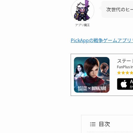
次世代のヒ
アプリ魔王
PickAppの戦争ゲームアプ
ステー
FunPlus I
★★★
★★★
目次