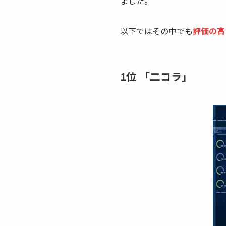
ました。
以下ではその中でも
評価の高
1位 「二コラ」