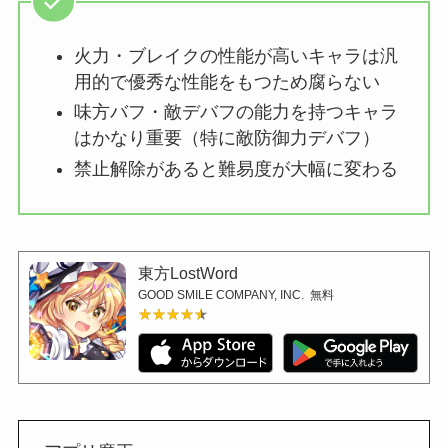
火力・ブレイクの性能が高いキャラは汎
用的で優秀な性能をもつため腐らない
味方バフ・敵デバフの能力を持つキャラ
はかなり重要（特に敵防御力デバフ）
禁止解除があると難易度が大幅に変わる
東方LostWord
GOOD SMILE COMPANY, INC.
無料
★★★★★
★★★★★