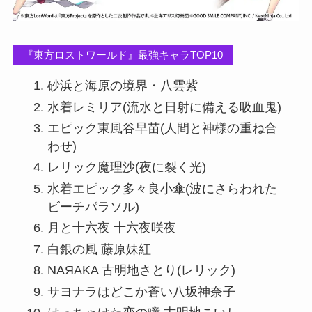
『東方ロストワールド』最強キャラTOP10
砂浜と海原の境界・八雲紫
水着レミリア(流水と日射に備える吸血鬼)
エピック東風谷早苗(人間と神様の重ね合
わせ)
レリック魔理沙(夜に裂く光)
水着エピック多々良小傘(波にさらわれた
ビーチパラソル)
月と十六夜 十六夜咲夜
白銀の風 藤原妹紅
NAЯAKA 古明地さとり(レリック)
サヨナラはどこか蒼い八坂神奈子