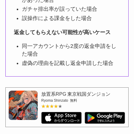
ガチャ排出率が誤っていた場合
誤操作による課金をした場合
返金してもらえない可能性が高いケース
同一アカウントから2度の返金申請をし
た場合
虚偽の理由を記載し返金申請した場合
放置系RPG 東京戦国ダンジョン
Ryoma Shinzato
無料
★★★★★
★★★★★