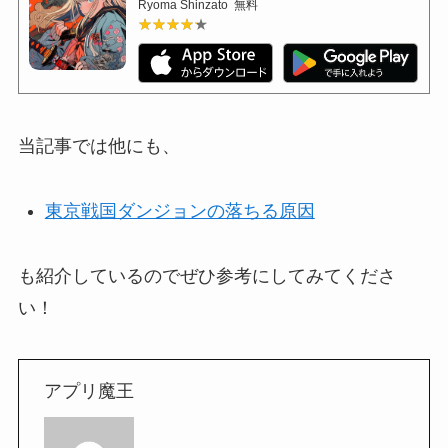
Ryoma Shinzato
無料
★★★★★
★★★★★
当記事では他にも、
東京戦国ダンジョンの落ちる原因
も紹介しているのでぜひ参考にしてみてくださ
い！
アプリ魔王